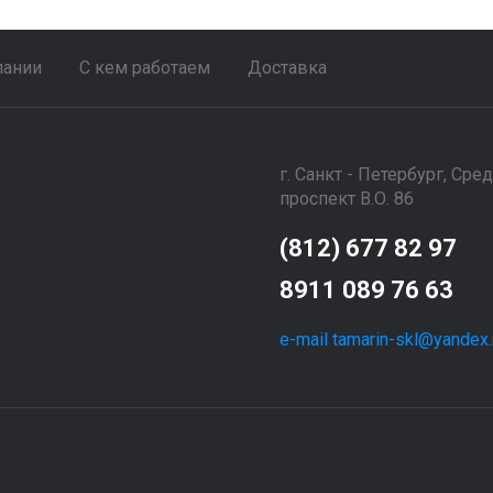
пании
С кем работаем
Доставка
г. Санкт - Петербург, Сре
проспект В.О. 86
(812) 677 82 97
8911 089 76 63
e-mail tamarin-skl@yandex.