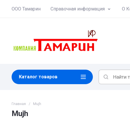
ООО Тамарин
Справочная информация
О К
Каталог товаров
Главная
/
Mujh
Mujh