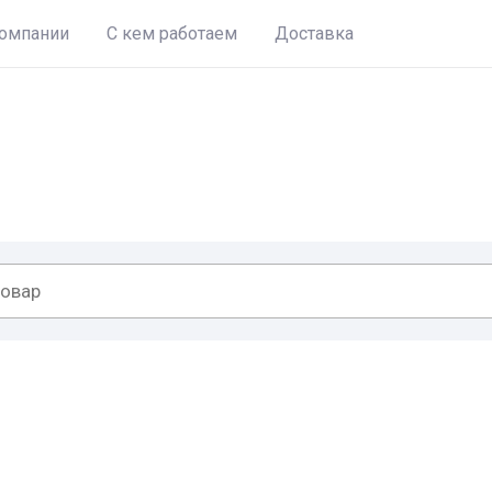
омпании
С кем работаем
Доставка