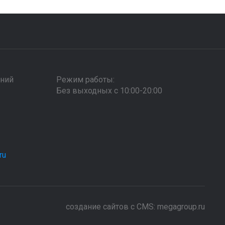
дний
Режим работы:
Без выходных с 10:00-20:00
ru
создание сайтов с CMS: megagroup.ru